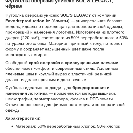
Футболка оверсайз унисекс SOL’S LEGACY,
чёрная
Футболка оверсайз унисекс
SOL’S LEGACY
от компании
Favoriteproduction.kz
(Алматы) — универсальная базовая
модель, идеально подходящая для корпоративной одежды,
промоакций и нанесения логотипа. Изготовлена из плотного
джерси (220 г/м²), состоящего из 50% переработанного и 50%
натурального хлопка. Материал приятный к телу, не теряет
форму и сохраняет насыщенный цвет даже после
многократных стирок.
Свободный
крой оверсайз с приспущенными плечами
обеспечивает комфорт и современный стиль. Усиленные
плечевые швы и круглый вырез с эластичной резинкой
делают изделие прочным и долговечным.
Футболка идеально подходит для
брендирования и
нанесения логотипа
— применяются методы вышивки,
шелкографии, термотрансфера, флекса и DTF-печати.
Отличное решение для фирменного мерча и корпоративной
одежды.
Характеристики:
Материал: 50% переработанный хлопок, 50% хлопок