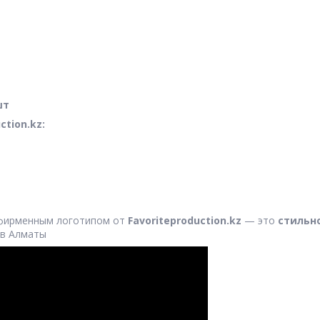
шт
tion.kz:
фирменным логотипом от
Favoriteproduction.kz
— это
стильн
 в Алматы