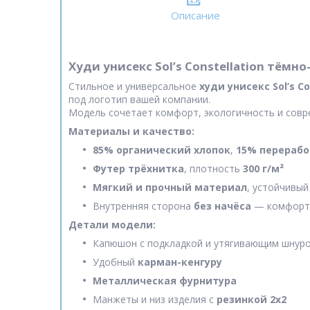
Описание
Худи унисекс Sol’s Constellation тёмн
Стильное и универсальное
худи унисекс Sol’s Co
под логотип вашей компании.
Модель сочетает комфорт, экологичность и совр
Материалы и качество:
85% органический хлопок
,
15% перерабо
Футер трёхнитка
, плотность
300 г/м²
Мягкий и прочный материал
, устойчивы
Внутренняя сторона
без начёса
— комфортн
Детали модели:
Капюшон с подкладкой и утягивающим шнур
Удобный
карман-кенгуру
Металлическая фурнитура
Манжеты и низ изделия с
резинкой 2х2