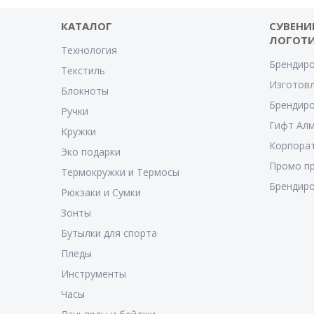
КАТАЛОГ
СУВЕНИ
ЛОГОТ
Технология
Брендиро
Текстиль
Изготовл
Блокноты
Брендиро
Ручки
Гифт Ал
Кружки
Корпора
Эко подарки
Промо п
Термокружки и Термосы
Брендиро
Рюкзаки и Сумки
Зонты
Бутылки для спорта
Пледы
Инструменты
Часы