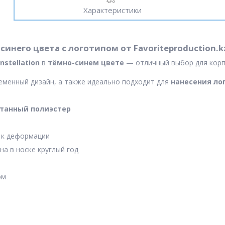
Характеристики
о-синего цвета с логотипом от Favoriteproduction.
nstellation
в
тёмно-синем цвете
— отличный выбор для корп
еменный дизайн, а также идеально подходит для
нанесения лог
танный полиэстер
й к деформации
а в носке круглый год
ом