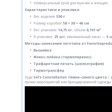
Универсальный крой для мужчин и женщин
Характеристики и упаковка:
Вес изделия:
590 г
Размер коробки:
58 × 38 × 46 см
Вес упаковки:
14,75 кг
, объём
0,101 м³
В упаковке:
25 шт
, минимальный заказ —
5 
Методы нанесения логотипа от Favoriteproduc
Вышивка
Флекс-плёнка (термоперенос)
Трафаретная печать (шелкография)
Термотрансфер
Худи
Sol’s Constellation тёмно-синего цвета
с 
промо-мероприятий или брендированной одежды