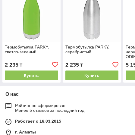
Термобутылка PARKY,
Термобутылка PARKY,
Терм
светло-зеленый
серебристый
нер
ODIN
2 235
2 235
5 1
₸
₸
Купить
Купить
О нас
Рейтинг не сформирован
Менее 5 отзывов за последний год
Работает с 16.03.2015
г. Алматы