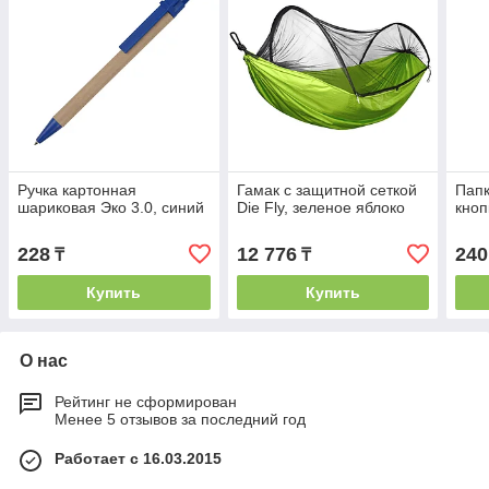
Ручка картонная
Гамак с защитной сеткой
Папк
шариковая Эко 3.0, синий
Die Fly, зеленое яблоко
кноп
228
12 776
240
₸
₸
Купить
Купить
О нас
Рейтинг не сформирован
Менее 5 отзывов за последний год
Работает с 16.03.2015