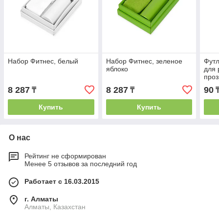
Набор Фитнес, белый
Набор Фитнес, зеленое
Футл
яблоко
для 
проз
ябло
8 287
8 287
90
₸
₸
Купить
Купить
О нас
Рейтинг не сформирован
Менее 5 отзывов за последний год
Работает с 16.03.2015
г. Алматы
Алматы, Казахстан