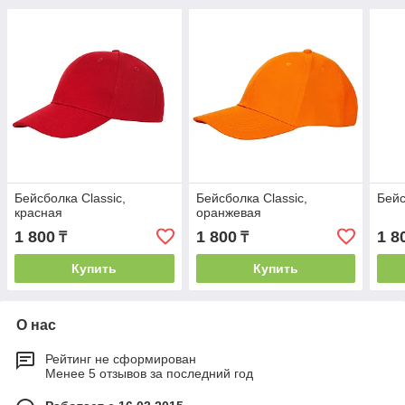
Бейсболка Classic,
Бейсболка Classic,
Бейс
красная
оранжевая
1 800
1 800
1 8
₸
₸
Купить
Купить
О нас
Рейтинг не сформирован
Менее 5 отзывов за последний год