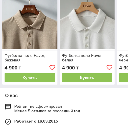
Футболка поло Favor,
Футболка поло Favor,
Футб
бежевая
белая
чер
4 900
4 900
4 9
₸
₸
Купить
Купить
О нас
Рейтинг не сформирован
Менее 5 отзывов за последний год
Работает с 16.03.2015