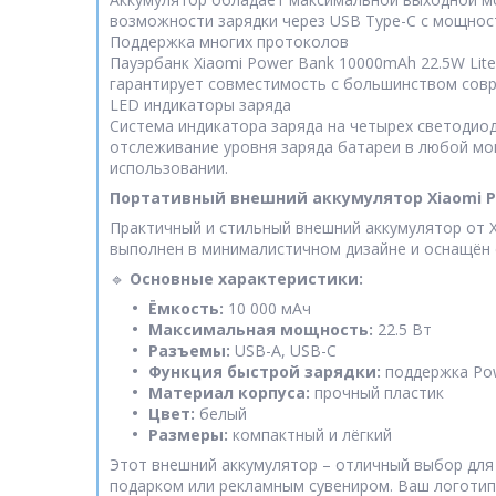
возможности зарядки через USB Type-C с мощност
Поддержка многих протоколов
Пауэрбанк Xiaomi Power Bank 10000mAh 22.5W Lite
гарантирует совместимость с большинством совр
LED индикаторы заряда
Система индикатора заряда на четырех светодиод
отслеживание уровня заряда батареи в любой мо
использовании.
Портативный внешний аккумулятор Xiaomi Po
Практичный и стильный внешний аккумулятор от X
выполнен в минималистичном дизайне и оснащён 
🔹
Основные характеристики:
Ёмкость:
10 000 мАч
Максимальная мощность:
22.5 Вт
Разъемы:
USB-A, USB-C
Функция быстрой зарядки:
поддержка Powe
Материал корпуса:
прочный пластик
Цвет:
белый
Размеры:
компактный и лёгкий
Этот внешний аккумулятор – отличный выбор для
подарком или рекламным сувениром. Ваш логотип 