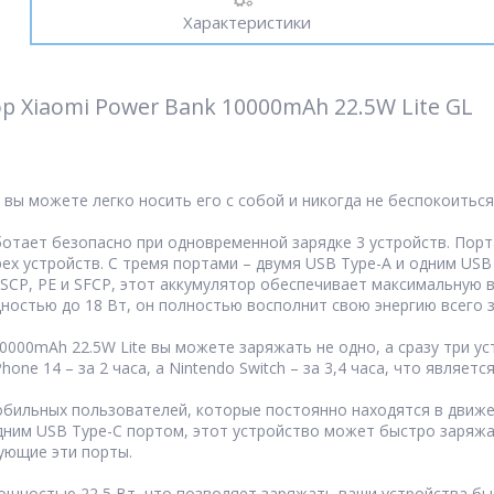
Характеристики
Xiaomi Power Bank 10000mAh 22.5W Lite GL
у вы можете легко носить его с собой и никогда не беспокоиться 
Работает безопасно при одновременной зарядке 3 устройств. По
х устройств. С тремя портами – двумя USB Type-A и одним USB
, SCP, PE и SFCP, этот аккумулятор обеспечивает максимальную
остью до 18 Вт, он полностью восполнит свою энергию всего за
000mAh 22.5W Lite вы можете заряжать не одно, а сразу три у
Phone 14 – за 2 часа, а Nintendo Switch – за 3,4 часа, что явля
бильных пользователей, которые постоянно находятся в движе
одним USB Type-C портом, этот устройство может быстро заряж
зующие эти порты.
щностью 22,5 Вт, что позволяет заряжать ваши устройства бы