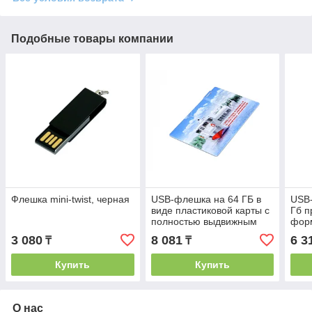
Подобные товары компании
Флешка mini-twist, черная
USB-флешка на 64 ГБ в
USB
виде пластиковой карты с
Гб п
полностью выдвижным
фор
чипом, белый
меха
3 080
8 081
6 3
₸
₸
Купить
Купить
О нас