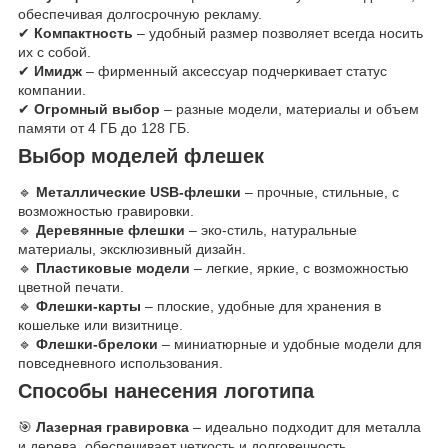
обеспечивая долгосрочную рекламу.
✔
Компактность
– удобный размер позволяет всегда носить
их с собой.
✔
Имидж
– фирменный аксессуар подчеркивает статус
компании.
✔
Огромный выбор
– разные модели, материалы и объем
памяти от 4 ГБ до 128 ГБ.
Выбор моделей флешек
🔹
Металлические USB-флешки
– прочные, стильные, с
возможностью гравировки.
🔹
Деревянные флешки
– эко-стиль, натуральные
материалы, эксклюзивный дизайн.
🔹
Пластиковые модели
– легкие, яркие, с возможностью
цветной печати.
🔹
Флешки-карты
– плоские, удобные для хранения в
кошельке или визитнице.
🔹
Флешки-брелоки
– миниатюрные и удобные модели для
повседневного использования.
Способы нанесения логотипа
🎯
Лазерная гравировка
– идеально подходит для металла
и дерева, обеспечивает четкость и долговечность.