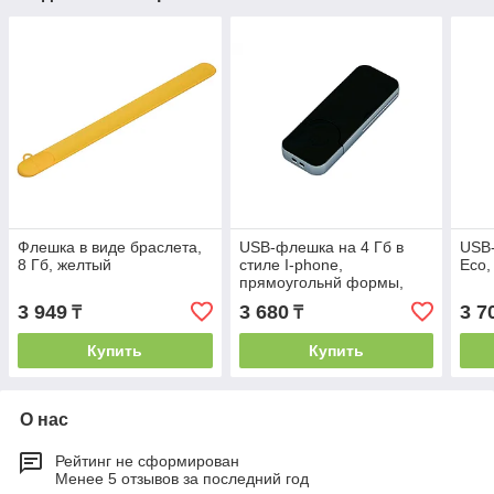
Флешка в виде браслета,
USB-флешка на 4 Гб в
USB-
8 Гб, желтый
стиле I-phone,
Eco,
прямоугольнй формы,
черный
3 949
3 680
3 7
₸
₸
Купить
Купить
О нас
Рейтинг не сформирован
Менее 5 отзывов за последний год