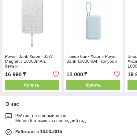
Power Bank Xiaomi 33W
Повер банк Xiaomi Power
Внеш
Magnetic 10000mAh,
Bank 10000mAh, голубой
Xiao
белый
1000
Cabl
16 990
12 000
19 
₸
₸
Купить
Купить
О нас
Рейтинг не сформирован
Менее 5 отзывов за последний год
Работает с 16.03.2015