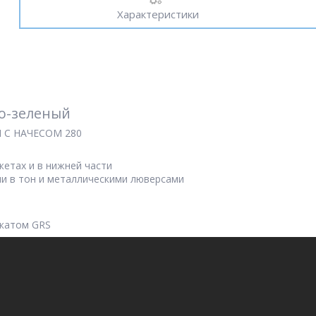
Характеристики
о-зеленый
С НАЧЕСОМ 280
жетах и в нижней части
ми в тон и металлическими люверсами
икатом GRS