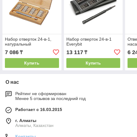
Набор отверток 24-в-1,
Набор отверток 24-в-1
Отве
натуральный
Everybit
наса
7 086
13 117
6 2
₸
₸
Купить
Купить
О нас
Рейтинг не сформирован
Менее 5 отзывов за последний год
Работает с 16.03.2015
г. Алматы
Алматы, Казахстан
Контакты