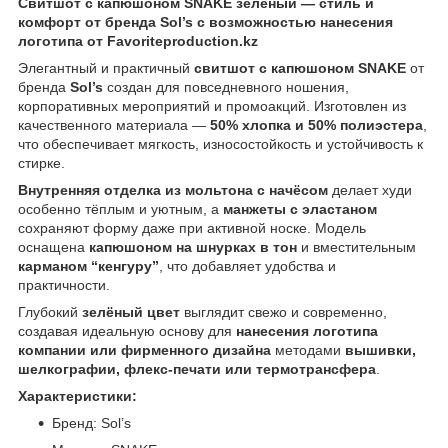
Свитшот с капюшоном SNAKE зелёный — стиль и
комфорт от бренда Sol’s с возможностью нанесения
логотипа от Favoriteproduction.kz
Элегантный и практичный
свитшот с капюшоном SNAKE
от
бренда
Sol’s
создан для повседневного ношения,
корпоративных мероприятий и промоакций. Изготовлен из
качественного материала —
50% хлопка и 50% полиэстера
,
что обеспечивает мягкость, износостойкость и устойчивость к
стирке.
Внутренняя отделка из мольтона с начёсом
делает худи
особенно тёплым и уютным, а
манжеты с эластаном
сохраняют форму даже при активной носке. Модель
оснащена
капюшоном на шнурках в тон
и вместительным
карманом “кенгуру”
, что добавляет удобства и
практичности.
Глубокий
зелёный цвет
выглядит свежо и современно,
создавая идеальную основу для
нанесения логотипа
компании или фирменного дизайна
методами
вышивки,
шелкографии, флекс-печати или термотрансфера
.
Характеристики:
Бренд: Sol’s