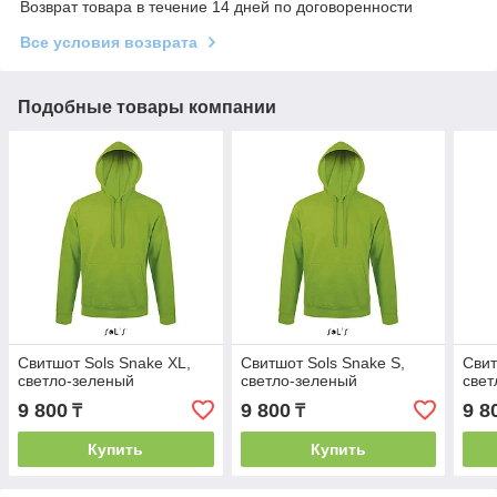
Возврат товара в течение 14 дней по договоренности
Все условия возврата
Подобные товары компании
Свитшот Sols Snake XL,
Свитшот Sols Snake S,
Свит
светло-зеленый
светло-зеленый
свет
9 800
9 800
9 8
₸
₸
Купить
Купить