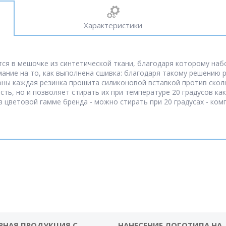
Характеристики
ется в мешочке из синтетической ткани, благодаря которому на
мание на то, как выполнена сшивка: благодаря такому решению р
роны каждая резинка прошита силиконовой вставкой против ско
ть, но и позволяет стирать их при температуре 20 градусов как 
 в цветовой гамме бренда - можно стирать при 20 градусах - ком
РНАЯ ПРОДУКЦИЯ С
НАНЕСЕНИЕ ЛОГОТИПА НА