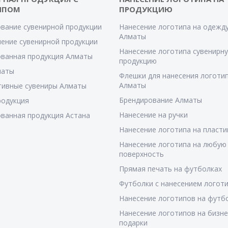
ИПОМ
ПРОДУКЦИЮ
вание сувенирной продукции
Нанесение логотипа на одежду
Алматы
ение сувенирной продукции
Нанесение логотипа сувенирн
ванная продукция Алматы
продукцию
маты
Флешки для нанесения логотип
Алматы
тивные сувениры Алматы
Брендирование Алматы
родукция
Нанесение на ручки
ванная продукция Астана
Нанесение логотипа на пласти
Нанесение логотипа на любую
поверхность
Прямая печать на футболках
Футболки с нанесением логот
Нанесение логотипов на футб
Нанесение логотипов на бизне
подарки