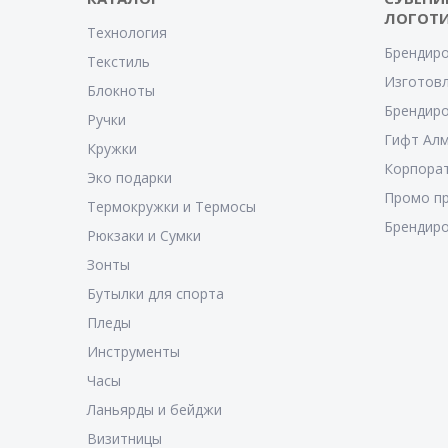
ЛОГОТ
Технология
Брендиро
Текстиль
Изготовл
Блокноты
Брендиро
Ручки
Гифт Ал
Кружки
Корпора
Эко подарки
Промо п
Термокружки и Термосы
Брендиро
Рюкзаки и Сумки
Зонты
Бутылки для спорта
Пледы
Инструменты
Часы
Ланьярды и бейджи
Визитницы