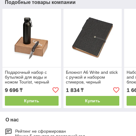
Подобные товары компании
Подарочный набор с
Блокнот А6 Write and stick
Набо
бутылкой для воды и
с ручкой и набором
and 
ножом Tourist, черный
стикеров, черный
блок
9 696
1 834
1 6
₸
₸
Купить
Купить
О нас
Рейтинг не сформирован