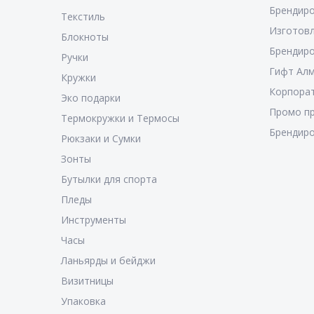
Брендиро
Текстиль
Изготовл
Блокноты
Брендиро
Ручки
Гифт Ал
Кружки
Корпора
Эко подарки
Промо п
Термокружки и Термосы
Брендиро
Рюкзаки и Сумки
Зонты
Бутылки для спорта
Пледы
Инструменты
Часы
Ланьярды и бейджи
Визитницы
Упаковка