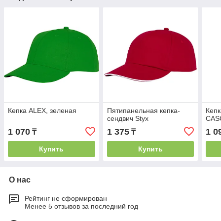
Кепка ALEX, зеленая
Пятипанельная кепка-
Кепк
сендвич Styx
CAS
1 070
1 375
1 0
₸
₸
Купить
Купить
О нас
Рейтинг не сформирован
Менее 5 отзывов за последний год